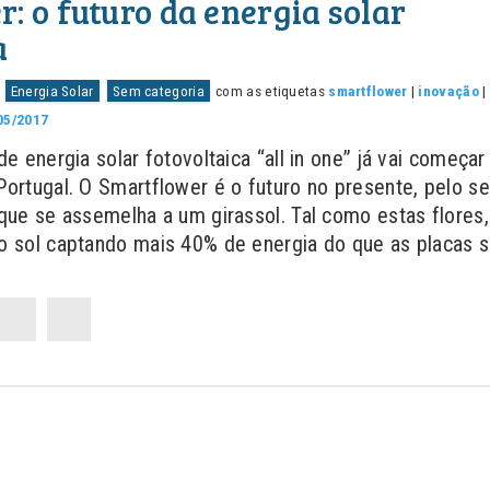
: o futuro da energia solar
a
m
Energia Solar
Sem categoria
com as etiquetas
smartflower
|
inovação
|
05/2017
e energia solar fotovoltaica “all in one” já vai começar
ortugal. O Smartflower é o futuro no presente, pelo s
que se assemelha a um girassol. Tal como estas flores,
 sol captando mais 40% de energia do que as placas s