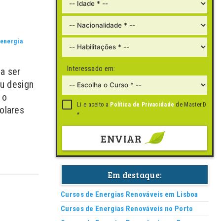
energia
Interessado em:
 a ser
eu design
 o
Li e aceito a
Política de Privacidade
de Master.D
olares
*
ENVIAR
Em destaque:
Cursos de Energias Renováveis em Lisboa
Cursos de Energias Renováveis no Porto